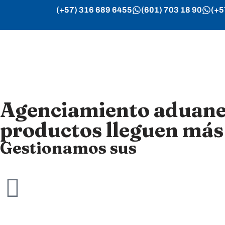
(+57) 316 689 6455
(601) 703 18 90
(+5
Saltar
al
contenido
Agenciamiento aduanero
productos lleguen más 
Gestionamos sus
Importaci