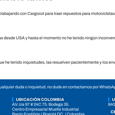
 trabajando con Cargocol para traer repuestos para motocicletas 
pras desde USA y hasta el momento no he tenido ningún inconve
 que he tenido inquietudes, las resuelven pacientemente y los en
ualquier duda o inquietud, no dude en contactarnos por WhatsA
UBICACIÓN COLOMBIA
U
AV. cra 97 # 24C 75. Bodega 35.
840
Centro Empresarial Muelle Industrial
C
Barrio Fontibón | Bogotá DC. | Colombia.